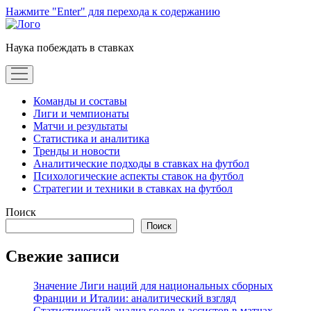
Нажмите "Enter" для перехода к содержанию
Футбетика
Наука побеждать в ставках
открыть
меню
Команды и составы
Лиги и чемпионаты
Матчи и результаты
Статистика и аналитика
Тренды и новости
Аналитические подходы в ставках на футбол
Психологические аспекты ставок на футбол
Стратегии и техники в ставках на футбол
Боковая
Поиск
Поиск
панель
Свежие записи
Значение Лиги наций для национальных сборных
Франции и Италии: аналитический взгляд
Статистический анализ голов и ассистов в матчах