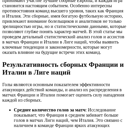
принимают участие лучшие сборные Европы, и каждая игра
становится настоящим событием. Особенно интересны
противостояния команд высшего уровня, таких как Франция
и Италия. Эти сборные, имея богатую футбольную историю,
привлекают внимание болельщиков и аналитиков не только
зрелищностью игры, но и статистическими данными, которые
позволяют глубже понять характер матчей. В этой статье мы
проведем детальный статистический анализ голов и ассистов
в матчах Франции и Италии в Лиге наций, чтобы выявить
ключевые тенденции и закономерности, которые могут
оказать влияние на будущие встречи этих команд.
Результативность сборных Франции и
Италии в Лиге наций
Голы являются основным показателем эффективности
атакующих действий команды, и анализ их распределения в
матчах Франции и Италии помогает оценить силу нападения
каждой из сборных.
Среднее количество голов за матч
: Исследование
показывает, что Франция в среднем забивает больше
голов в матчах Лиги наций, чем Италия. Это связано с
наличием в команде Франции ярких атакующих