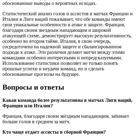
обоснованные выводы о вероятных исходах.
Статистический анализ голов и ассистов в матчах Франции и
Италии в Лиге наций показывает, что обе команды имеют
свои уникальные особенности в атаке и защите. Франция,
благодаря своим звездным нападающим и широкой
атакующей схеме, демонстрирует высокую результативность,
особенно во втором тайме. Италия, в свою очередь,
сосредоточена на надежной защите и сбалансированном
подходе к атаке. Эти различия делают матчи между этими
командами особенно интересными и непредсказуемыми.
Использование статистики позволяет не только понять
прошлые успехи и неудачи команд, но и сделать
обоснованные прогнозы на будущее.
Вопросы и ответы
Какая команда более результативна в матчах Лиги наций,
Франция или Италия?
Франция, благодаря своим звёздным нападающим, забивает
больше голов в среднем за матч.
Кто чаще отдает ассисты в сборной Франции?