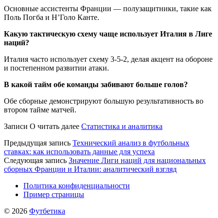
Основные ассистенты Франции — полузащитники, такие как
Поль Погба и Н’Голо Канте.
Какую тактическую схему чаще использует Италия в Лиге
наций?
Италия часто использует схему 3-5-2, делая акцент на обороне
и постепенном развитии атаки.
В какой тайм обе команды забивают больше голов?
Обе сборные демонстрируют большую результативность во
втором тайме матчей.
Записи О читать далее
Статистика и аналитика
Предыдущая запись
Технический анализ в футбольных
ставках: как использовать данные для успеха
Следующая запись
Значение Лиги наций для национальных
сборных Франции и Италии: аналитический взгляд
Политика конфиденциальности
Пример страницы
© 2026
Футбетика